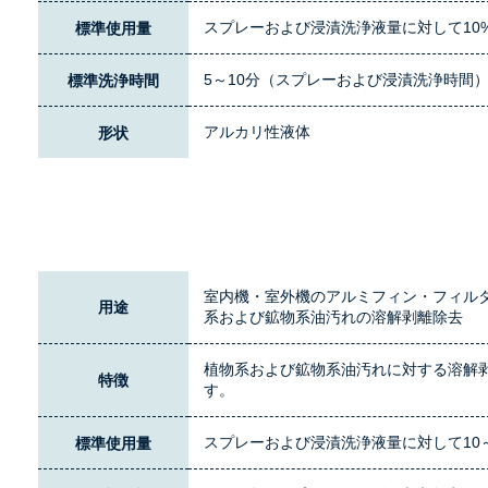
スプレーおよび浸漬洗浄液量に対して10
標準使用量
5～10分（スプレーおよび浸漬洗浄時間
標準洗浄時間
アルカリ性液体
形状
室内機・室外機のアルミフィン・フィル
用途
系および鉱物系油汚れの溶解剥離除去
植物系および鉱物系油汚れに対する溶解
特徴
す。
スプレーおよび浸漬洗浄液量に対して10～
標準使用量