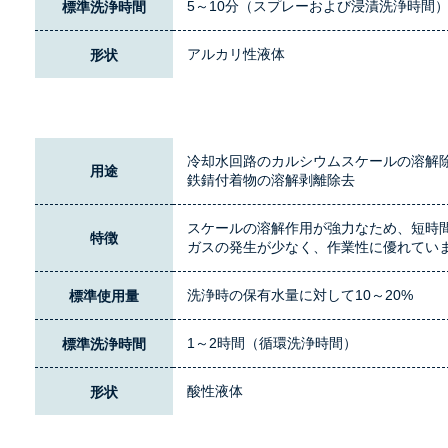
5～10分（スプレーおよび浸漬洗浄時間
標準洗浄時間
アルカリ性液体
形状
冷却水回路のカルシウムスケールの溶解
用途
鉄錆付着物の溶解剥離除去
スケールの溶解作用が強力なため、短時
特徴
ガスの発生が少なく、作業性に優れてい
洗浄時の保有水量に対して10～20%
標準使用量
1～2時間（循環洗浄時間）
標準洗浄時間
酸性液体
形状