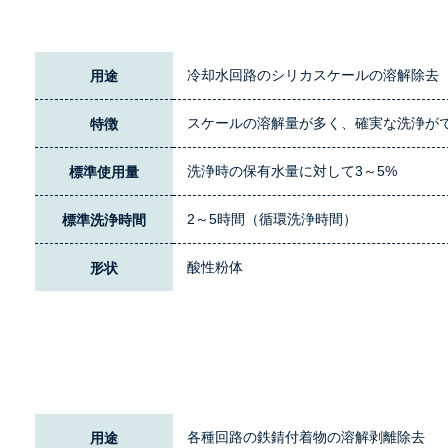
冷却水回路のシリカスケールの溶解除去
用途
スケールの溶解量が多く、確実な洗浄が
特徴
洗浄時の保有水量に対して3～5%
標準使用量
2～5時間（循環洗浄時間）
標準洗浄時間
酸性粉体
形状
各種回路の鉄錆付着物の溶解剥離除去
用途