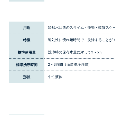
冷却水回路のスライム・藻類・軟質スケ
用途
速効性に優れ短時間で、洗浄することが
特徴
洗浄時の保有水量に対して3～5%
標準使用量
2～3時間（循環洗浄時間）
標準洗浄時間
中性液体
形状