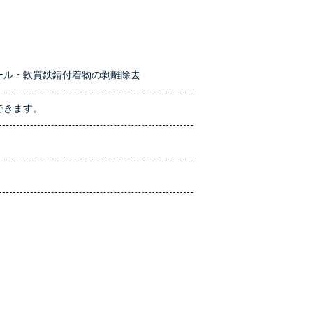
ール・軟質鉄錆付着物の剥離除去
できます。