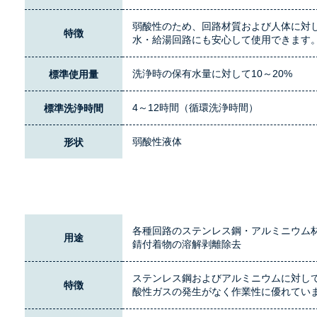
弱酸性のため、回路材質および人体に対
特徴
水・給湯回路にも安心して使用できます
洗浄時の保有水量に対して10～20%
標準使用量
4～12時間（循環洗浄時間）
標準洗浄時間
弱酸性液体
形状
各種回路のステンレス鋼・アルミニウム
用途
錆付着物の溶解剥離除去
ステンレス鋼およびアルミニウムに対し
特徴
酸性ガスの発生がなく作業性に優れてい