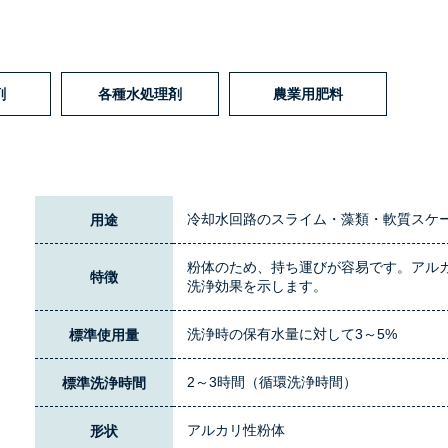
剤
各種水処理剤
農業用肥料
冷却水回路のスライム・藻類・軟質スケ
用途
粉体のため、持ち運びが容易です。アル
特徴
洗浄効果を示します。
洗浄時の保有水量に対して3～5%
標準使用量
2～3時間（循環洗浄時間）
標準洗浄時間
アルカリ性粉体
形状