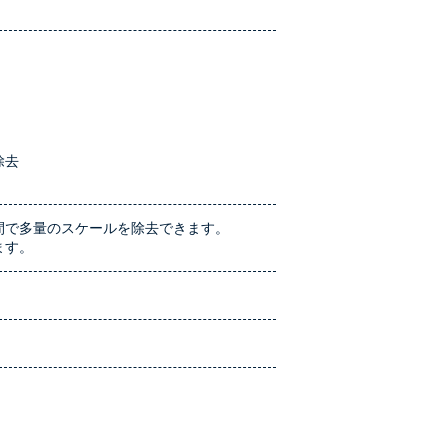
）
除去
間で多量のスケールを除去できます。
ます。