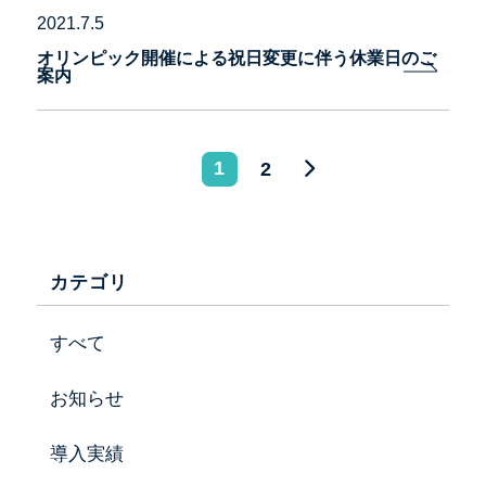
2021.7.5
オリンピック開催による祝日変更に伴う休業日のご
案内
ペ
1
2
ー
会社情報
ジ
カテゴリ
事業内容
ネ
製品紹介
ー
すべて
シ
投げ込み肥料特集ページ
お知らせ
ョ
お知らせ
導入実績
ン
採用情報